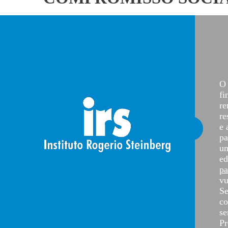
O 
fi
re
re
e 
pa
um
ed
pa
vu
Se
co
se
Pr