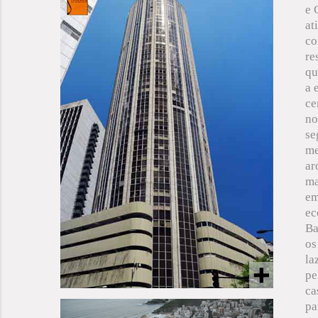
e 
at
co
re
qu
a 
ce
no
se
me
ar
ma
em
ec
Ba
os
la
pe
ca
pa