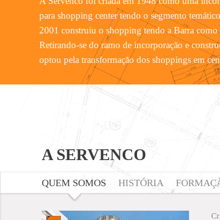
A Servenco foi criada em 1948 como uma incorp
para shopping center tendo o segmento temátic
2001 construiu o shopping tendo a Barra como 
Retirando-se do ramo de incorporação e constr
optou pela transformação dos shoppings em cent
A SERVENCO
QUEM SOMOS
HISTÓRIA
FORMAÇÃ
Cr